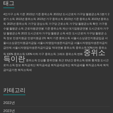
태그
4인가구 소득 기준
2022년 기준 중위소득
2022년 도시근로자 가구당 월평균소득 1분기 2
분기 소득
2022년 중위소득
2023년 가구 중위소득
2023년 기준 중위소득
2023년 중위소
득
2025년 중위소득
가구당 경상소득
가구당 근로소득
가구당 월평균소득 확인
가구원
수별 월평균 소득
근로자평균연봉
기준 중위소득 계산
대기업평균연봉
도시근로자 가구
당 월평균소득 2022
도시근로자 가구당 월평균 소득 세전
도시근로자 가구당 월평균 소
득 정보
민생지원금
민생지원금 2차
복지 기준 중위소득
서울시소상공인지원금입금
서
울시소상공인지원금지급일
서울시자영업자생존자금지급
서울시자영업자생존자금지
급언제
서울시자영업자생존자금지급일
억대연봉
중위소득
중위소득 50%이하
중위소
중위소
득 100%
중위소득 120% 이하 가구
중위소득 그래프
중위소득 변화
득이란
중위소득 인상률
중위연봉
최근 10년간 중위소득 변화
통계청 도시근
로자 소득 정보
퇴직금계산
퇴직금세금
퇴직금세금계산
퇴직금세율
퇴직금소득세
퇴직
금지급기한
퇴직소득세
카테고리
2022년
2023년